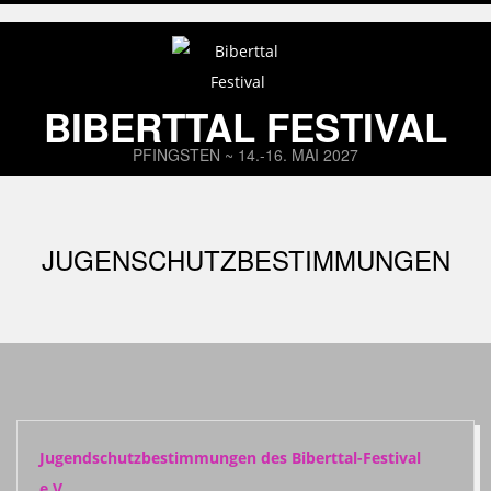
Skip
to
content
BIBERTTAL FESTIVAL
PFINGSTEN ~ 14.-16. MAI 2027
Primary
Navigation
JUGENSCHUTZBESTIMMUNGEN
Menu
Jugendschutzbestimmungen des Biberttal-Festival
e.V.