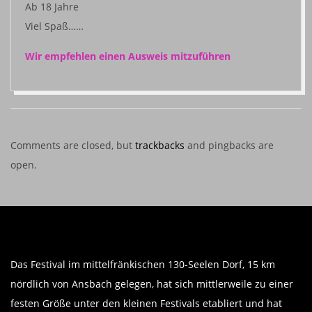
Ab 18 Jahre
Viel Spaß……
Wir empfehlen einen Ausweis mitzuführen
2018-
11-
10
Comments are closed, but
trackbacks
and pingbacks are
open.
Das Festival im mittelfränkischen 130-Seelen Dorf, 15 km
nördlich von Ansbach gelegen, hat sich mittlerweile zu einer
festen Größe unter den kleinen Festivals etabliert und hat